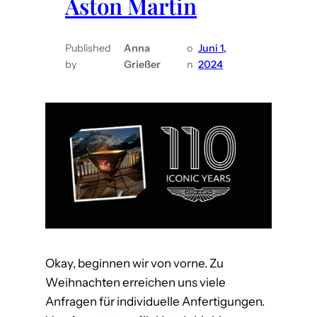
Aston Martin
n
i
k
s
Published
Anna
o
Juni 1,
i
c
by
Grießer
n
2024
d
h
e
e
e
E
:
n
G
t
e
w
s
i
c
c
h
k
m
l
Okay, beginnen wir von vorne. Zu
i
u
Weihnachten erreichen uns viele
e
n
Anfragen für individuelle Anfertigungen.
d
g