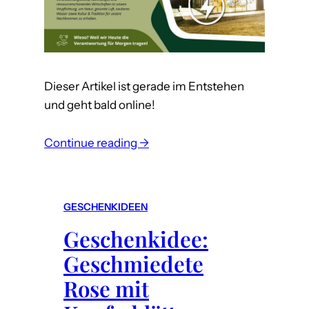
w
i
e
f
u
Dieser Artikel ist gerade im Entstehen
n
und geht bald online!
k
t
:
Continue reading →
i
D
o
e
n
s
GESCHENKIDEEN
i
i
e
Geschenkidee:
g
r
n
Geschmiedete
t
e
Rose mit
d
r
a