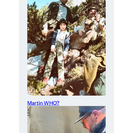
l
e
“
Martin WHO?