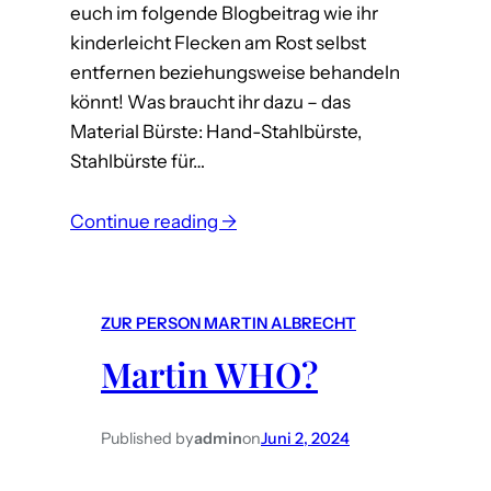
euch im folgende Blogbeitrag wie ihr
kinderleicht Flecken am Rost selbst
entfernen beziehungsweise behandeln
könnt! Was braucht ihr dazu – das
Material Bürste: Hand-Stahlbürste,
Stahlbürste für…
:
Continue reading →
O
H
S
ZUR PERSON MARTIN ALBRECHT
C
Martin WHO?
H
R
E
Published by
admin
on
Juni 2, 2024
C
K