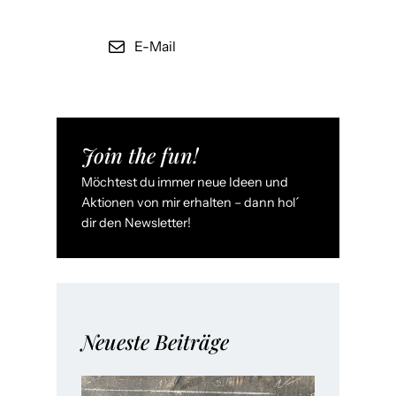
i
f
E-Mail
ü
r
F
I
Join the fun!
S
Möchtest du immer neue Ideen und
W
Aktionen von mir erhalten – dann hol´
e
dir den Newsletter!
l
t
c
u
p
Neueste Beiträge
„
N