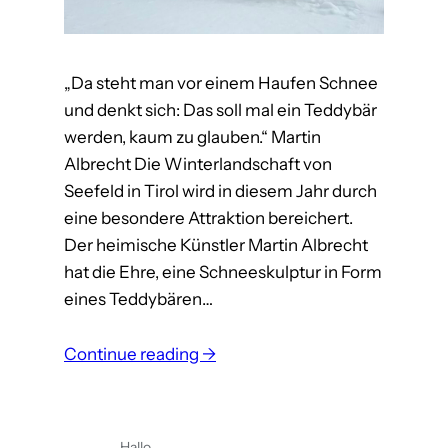
i
a
„Da steht man vor einem Haufen Schnee
und denkt sich: Das soll mal ein Teddybär
werden, kaum zu glauben.“ Martin
Albrecht Die Winterlandschaft von
Seefeld in Tirol wird in diesem Jahr durch
eine besondere Attraktion bereichert.
Der heimische Künstler Martin Albrecht
hat die Ehre, eine Schneeskulptur in Form
eines Teddybären…
:
Continue reading →
M
a
r
Hallo,