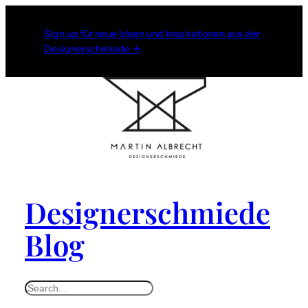
Zum
Inhalt
Sign up für neue Ideen und Inspirationen aus der
Designerschmiede →
springen
Designerschmiede
Blog
S
e