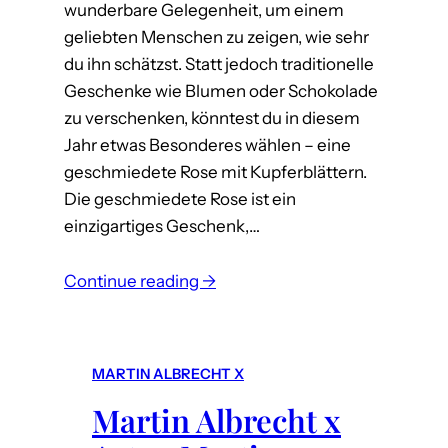
wunderbare Gelegenheit, um einem
a
geliebten Menschen zu zeigen, wie sehr
c
du ihn schätzst. Statt jedoch traditionelle
h
Geschenke wie Blumen oder Schokolade
h
zu verschenken, könntest du in diesem
a
Jahr etwas Besonderes wählen – eine
l
geschmiedete Rose mit Kupferblättern.
t
Die geschmiedete Rose ist ein
i
einzigartiges Geschenk,…
g
e
:
Continue reading →
&
G
ö
e
k
s
o
MARTIN ALBRECHT X
c
l
Martin Albrecht x
h
o
e
g