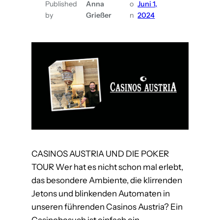
Published
Anna
o
Juni 1,
b
l
by
Grießer
n
2024
r
ä
e
t
c
t
h
e
t
r
x
n
A
s
t
o
CASINOS AUSTRIA UND DIE POKER
n
TOUR Wer hat es nicht schon mal erlebt,
M
das besondere Ambiente, die klirrenden
a
Jetons und blinkenden Automaten in
r
unseren führenden Casinos Austria? Ein
t
Casinobesuch ist einfach ein