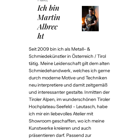
t
Ich bin
i
Martin
n
Albrec
A
ht
l
b
Seit 2009 bin ich als Metall- &
r
Schmiedekünstler in Österreich / Tirol
e
tätig. Meine Leidenschaft gilt dem alten
Schmiedehandwerk, welches ich gerne
c
durch moderne Motive und Techniken
h
neu interpretiere und damit zeitgemäß
t
und interessanter gestalte. Inmitten der
f
Tiroler Alpen, im wunderschönen Tiroler
ü
Hochplateau Seefeld – Leutasch, habe
r
ich mir ein liebevolles Atelier mit
Showroom geschaffen, wo ich meine
T
Kunstwerke kreieren und auch
I
präsentieren darf. Passend zur
R