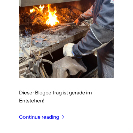
Dieser Blogbeitrag ist gerade im
Entstehen!
:
Continue reading →
W
a