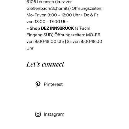
6105 Leutasch (kurz vor
s
Gießenbach/Scharnitz) Öffnungszeiten:
k
Mo-Fr von 9:00 – 12:00 Uhr + Do & Fr
u
von 13:00 – 17:00 Uhr
l
–
Shop DEZ INNSBRUCK
(s´Fachl
p
Eingang SÜD) Öffnungszeiten: MO-FR
t
von 9:00-19:00 Uhr | Sa von 9:00-18:00
Uhr
u
r
Let’s connect
T
e
d
Pinterest
d
y
P
a
Instagram
u
l