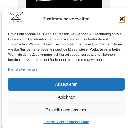
Martin Albrecht x Aston Martin
Zustimmung verwalten
Um dir ein optimales Erlebnis zu bieten, verwenden wir Technologien wie
Cookies, um Geräteinformationen zu speichern und/oder darauf
zuzugreifen. Wenn du diesen Technologien zustimmst, können wir Daten
wie das Surfverhalten oder eindeutige IDs auf dieser Website verarbeiten.
Designerschmiede
Wenn du deine Zustimmung nicht erteilst oder zurückziehst, können
bestimmte Merkmale und Funktionen beeinträchtigt werden.
Blog
Dienste verwalten
Akzeptieren
Pinterest
Instagram
Facebook
E-Mail
Ablehnen
KONTAKT
Einstellungen ansehen
Designeschmiede Martin Albrecht © 2024
Cookie-Richtlinie
Impressum