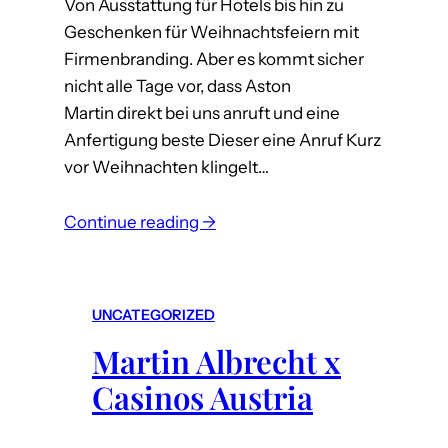
Von Ausstattung für Hotels bis hin zu
e
Geschenken für Weihnachtsfeiern mit
t
Firmenbranding. Aber es kommt sicher
e
nicht alle Tage vor, dass Aston
R
Martin direkt bei uns anruft und eine
o
Anfertigung beste Dieser eine Anruf Kurz
s
vor Weihnachten klingelt…
e
m
:
i
Continue reading →
M
t
a
K
r
u
UNCATEGORIZED
t
p
Martin Albrecht x
i
f
n
e
Casinos Austria
A
r
l
b