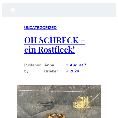
a
r
c
UNCATEGORIZED
h
OH SCHRECK –
ein Rostfleck!
Published
Anna
o
August 7,
by
Grießer
n
2024