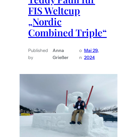
e
FIS Weltcup
c
„Nordic
h
t
Combined Triple“
x
C
Published
Anna
o
Mai 29,
a
by
Grießer
n
2024
s
i
n
o
s
A
u
s
t
r