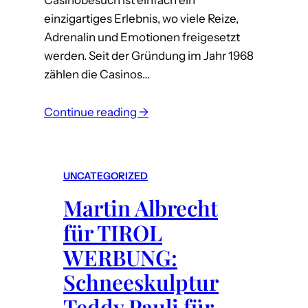
i
einzigartiges Erlebnis, wo viele Reize,
n
Adrenalin und Emotionen freigesetzt
werden. Seit der Gründung im Jahr 1968
zählen die Casinos…
:
Continue reading →
M
a
r
UNCATEGORIZED
t
Martin Albrecht
i
n
für TIROL
A
WERBUNG:
l
Schneeskulptur
b
r
Teddy Pauli für