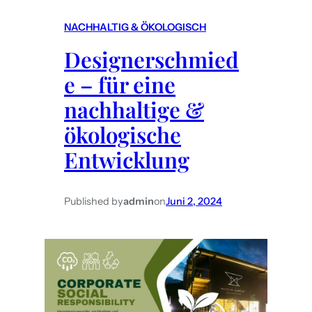
s
NACHHALTIG & ÖKOLOGISCH
i
Designerschmied
s
t
e – für eine
S
nachhaltige &
c
ökologische
h
m
Entwicklung
i
e
Published by
admin
on
Juni 2, 2024
d
e
n
u
n
d