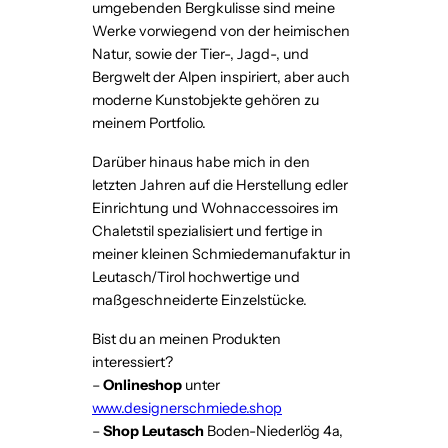
umgebenden Bergkulisse sind meine
O
Werke vorwiegend von der heimischen
L
Natur, sowie der Tier-, Jagd-, und
Bergwelt der Alpen inspiriert, aber auch
W
moderne Kunstobjekte gehören zu
E
meinem Portfolio.
R
B
Darüber hinaus habe mich in den
letzten Jahren auf die Herstellung edler
U
Einrichtung und Wohnaccessoires im
N
Chaletstil spezialisiert und fertige in
G
meiner kleinen Schmiedemanufaktur in
:
Leutasch/Tirol hochwertige und
S
maßgeschneiderte Einzelstücke.
c
Bist du an meinen Produkten
h
interessiert?
n
–
Onlineshop
unter
e
www.designerschmiede.shop
e
–
Shop Leutasch
Boden-Niederlög 4a,