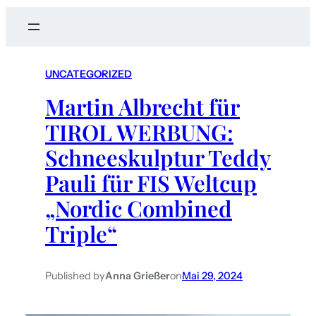
a
r
c
UNCATEGORIZED
h
Martin Albrecht für
TIROL WERBUNG:
Schneeskulptur Teddy
Pauli für FIS Weltcup
„Nordic Combined
Triple“
Published by
Anna Grießer
on
Mai 29, 2024