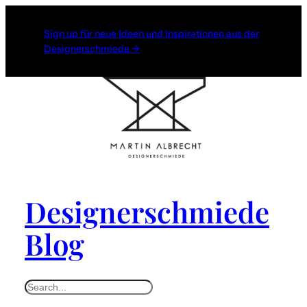
Zum
Inhalt
Sign up für neue Ideen und Inspirationen aus der
Designerschmiede →
springen
Designerschmiede
Blog
S
e