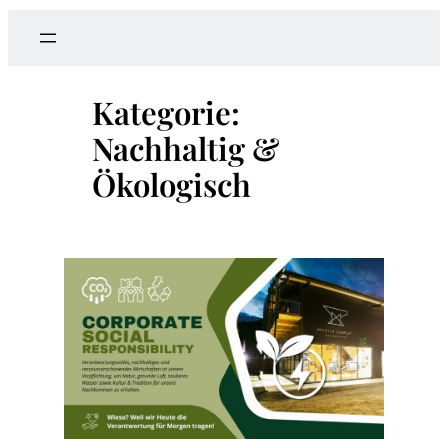
a
r
c
Kategorie:
h
Nachhaltig &
Ökologisch