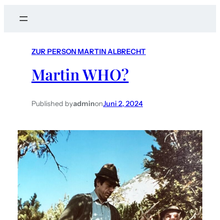
a
r
c
ZUR PERSON MARTIN ALBRECHT
h
Martin WHO?
Published by
admin
on
Juni 2, 2024