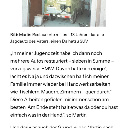
Bild: Martin Restaurierte mit erst 13 Jahren das alte
Jagdauto des Vaters, einen Daihatsu SUV.
„In meiner Jugendzeit habe ich dann noch
mehrere Autos restauriert – sieben in Summe –
vorzugsweise BMW. Davon hatte ich einige“,
lacht er. Na ja und dazwischen half ich meiner
Familie immer wieder bei Handwerksarbeiten
wie Tischlern, Mauern, Zimmern – quer durch.“
Diese Arbeiten gefielen mir immer schon am
besten. Am Ende steht halt etwas da oder du hast
einfach was in der Hand.“, so Martin.
Und das war auch der Grund, wieso Martin nach