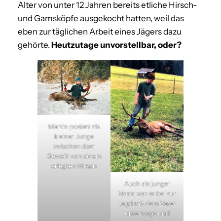
Alter von unter 12 Jahren bereits etliche Hirsch-
und Gamsköpfe ausgekocht hatten, weil das
eben zur täglichen Arbeit eines Jägers dazu
gehörte.
Heutzutage unvorstellbar, oder?
Martin posiert als
kleiner Junge
zwischen dem
Geweih von einem
erlegten Hirsch
Auch als junger
Mann war er bei zur
Jagd mit dem Vater
unterwegs und