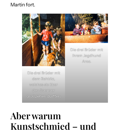
Martin fort.
Die drei Brüder mit
ihrem Jagdhund
Arco.
Die drei Brüder mit
dem Rehkitz,
welches sie über
den Sommer
großziehen durften.
Aber warum
Kunstschmied – und