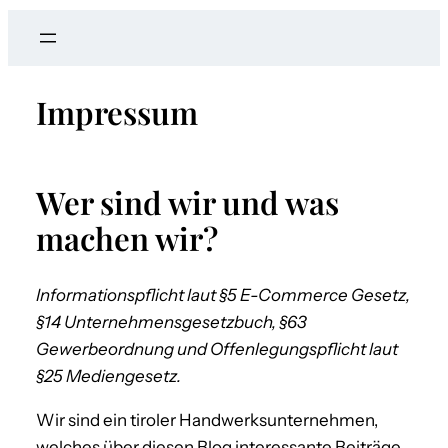
a
r
c
Impressum
h
Wer sind wir und was
machen wir?
Informationspflicht laut §5 E-Commerce Gesetz,
§14 Unternehmensgesetzbuch, §63
Gewerbeordnung und Offenlegungspflicht laut
§25 Mediengesetz.
Wir sind ein tiroler Handwerksunternehmen,
welches über diesen Blog interessante Beiträge