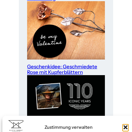
Geschenkidee: Geschmiedete
Rose mit Kupferblättern
Martin Albrecht x Aston Martin
Zustimmung verwalten