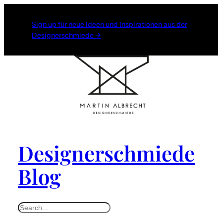
Zum
Inhalt
Sign up für neue Ideen und Inspirationen aus der
Designerschmiede →
springen
Designerschmiede
Blog
S
e