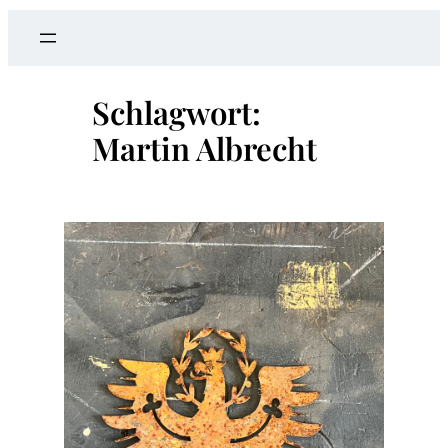
a
r
c
Schlagwort:
h
Martin Albrecht