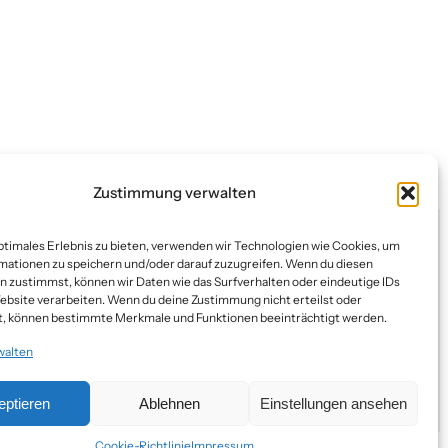
Zustimmung verwalten
ptimales Erlebnis zu bieten, verwenden wir Technologien wie Cookies, um
mationen zu speichern und/oder darauf zuzugreifen. Wenn du diesen
n zustimmst, können wir Daten wie das Surfverhalten oder eindeutige IDs
ebsite verarbeiten. Wenn du deine Zustimmung nicht erteilst oder
t, können bestimmte Merkmale und Funktionen beeinträchtigt werden.
Pinterest
Instagram
Facebook
E-Mail
walten
KONTAKT
eptieren
Ablehnen
Einstellungen ansehen
Cookie-Richtlinie
Impressum