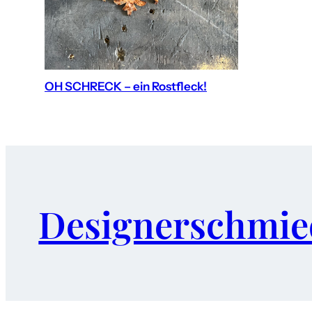
OH SCHRECK – ein Rostfleck!
Designerschmie