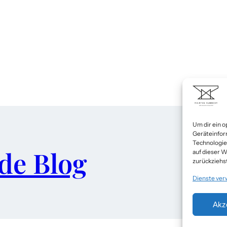
Um dir ein o
Geräteinfor
Technologie
de Blog
auf dieser W
zurückziehs
Dienste ver
Akz